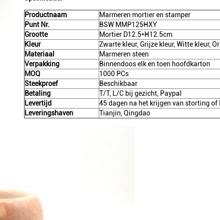
Productnaam
Marmeren mortier en stamper
Punt Nr.
BSW MMP125HXY
Grootte
Mortier D12.5*H12.5cm
Kleur
Zwarte kleur, Grijze kleur, Witte kleur, O
Materiaal
Marmeren steen
Verpakking
Binnendoos elk en toen hoofdkarton
MOQ
1000 PCs
Steekproef
Beschikbaar
Betaling
T/T, L/C bij gezicht, Paypal
Levertijd
45 dagen na het krijgen van storting o
Leveringshaven
Tianjin, Qingdao