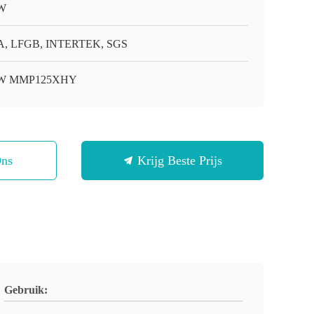
W
, LFGB, INTERTEK, SGS
W MMP125XHY
Ons
Krijg Beste Prijs
Gebruik: