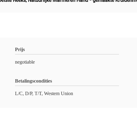
etste Reeks
,
Natuurlijke Marmeren Hand - gemaakte Kruidenm
Prijs
negotiable
Betalingscondities
L/C, D/P, T/T, Western Union