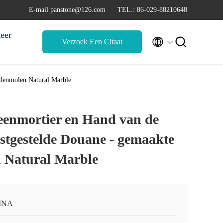
E-mail panstone@126.com
TEL.: 86-029-88210648
eer


Verzoek Een Citaat
idenmolen Natural Marble
eenmortier en Hand van de
stgestelde Douane - gemaakte
 Natural Marble
INA