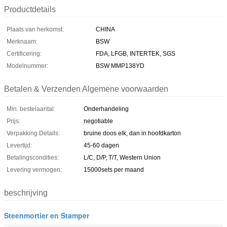
Productdetails
Plaats van herkomst:
CHINA
Merknaam:
BSW
Certificering:
FDA, LFGB, INTERTEK, SGS
Modelnummer:
BSW MMP138YD
Betalen & Verzenden Algemene voorwaarden
Min. bestelaantal:
Onderhandeling
Prijs:
negotiable
Verpakking Details:
bruine doos elk, dan in hoofdkarton
Levertijd:
45-60 dagen
Betalingscondities:
L/C, D/P, T/T, Western Union
Levering vermogen:
15000sets per maand
beschrijving
Steenmortier en Stamper