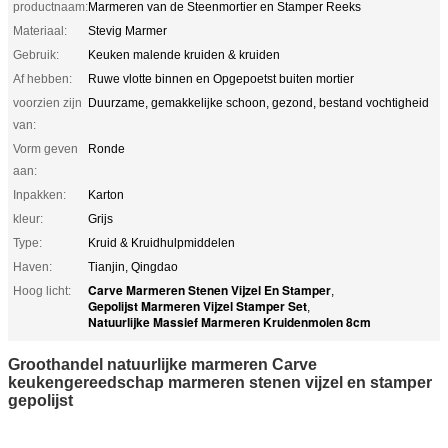
productnaam:
Marmeren van de Steenmortier en Stamper Reeks
Materiaal:
Stevig Marmer
Gebruik:
Keuken malende kruiden & kruiden
Af hebben:
Ruwe vlotte binnen en Opgepoetst buiten mortier
voorzien zijn
Duurzame, gemakkelijke schoon, gezond, bestand vochtigheid
van:
Vorm geven
Ronde
aan:
Inpakken:
Karton
kleur:
Grijs
Type:
Kruid & Kruidhulpmiddelen
Haven:
Tianjin, Qingdao
Carve Marmeren Stenen Vijzel En Stamper
Hoog licht:
,
Gepolijst Marmeren Vijzel Stamper Set
,
Natuurlijke Massief Marmeren Kruidenmolen 8cm
Groothandel natuurlijke marmeren Carve
keukengereedschap marmeren stenen vijzel en stamper
gepolijst