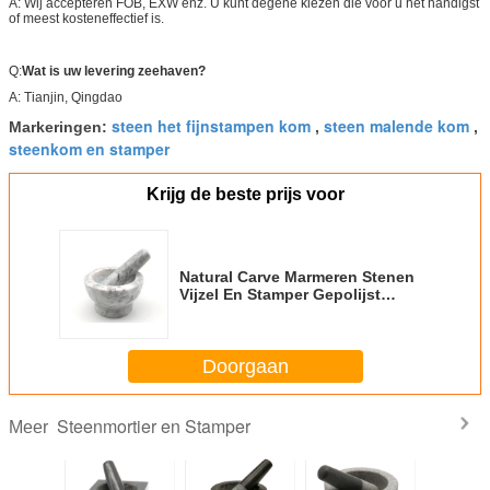
A: Wij accepteren FOB, EXW enz. U kunt degene kiezen die voor u het handigst
of meest kosteneffectief is.
Q:
Wat is uw levering zeehaven?
A: Tianjin, Qingdao
steen het fijnstampen kom
steen malende kom
Markeringen:
,
,
steenkom en stamper
Krijg de beste prijs voor
Natural Carve Marmeren Stenen
Vijzel En Stamper Gepolijst
Keukengereedschap
Doorgaan
Steenmortier en Stamper
Meer