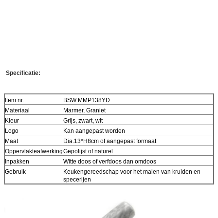
Specificatie:
Item nr.
BSW MMP138YD
Materiaal
Marmer, Graniet
Kleur
Grijs, zwart, wit
Logo
Kan aangepast worden
Maat
Dia.13*H8cm of aangepast formaat
Oppervlakteafwerking
Gepolijst of naturel
Inpakken
Witte doos of verfdoos dan omdoos
Gebruik
Keukengereedschap voor het malen van kruiden en
specerijen