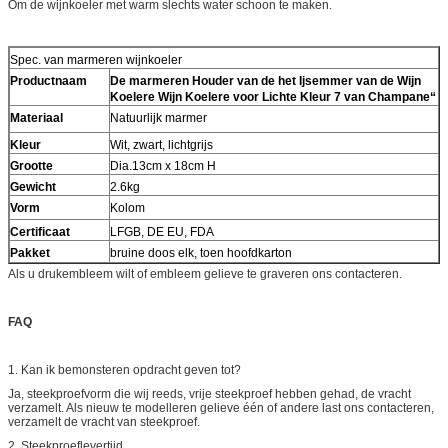
Om de wijnkoeler met warm slechts water schoon te maken.
Spec. van marmeren wijnkoeler
Productnaam
De marmeren Houder van de het Ijsemmer van de Wijn
Koelere Wijn Koelere voor Lichte Kleur 7 van Champane“
Materiaal
Natuurlijk marmer
Kleur
Wit, zwart, lichtgrijs
Grootte
Dia.13cm x 18cm H
Gewicht
2.6kg
Vorm
Kolom
Certificaat
LFGB, DE EU, FDA
Pakket
bruine doos elk, toen hoofdkarton
Als u drukembleem wilt of embleem gelieve te graveren ons contacteren.
FAQ
1. Kan ik bemonsteren opdracht geven tot?
Ja, steekproefvorm die wij reeds, vrije steekproef hebben gehad, de vracht
verzamelt. Als nieuw te modelleren gelieve één of andere last ons contacteren,
verzamelt de vracht van steekproef.
2. Steekproeflevertijd.