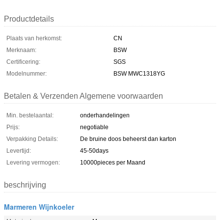
Productdetails
Plaats van herkomst:
CN
Merknaam:
BSW
Certificering:
SGS
Modelnummer:
BSW MWC1318YG
Betalen & Verzenden Algemene voorwaarden
Min. bestelaantal:
onderhandelingen
Prijs:
negotiable
Verpakking Details:
De bruine doos beheerst dan karton
Levertijd:
45-50days
Levering vermogen:
10000pieces per Maand
beschrijving
Marmeren Wijnkoeler