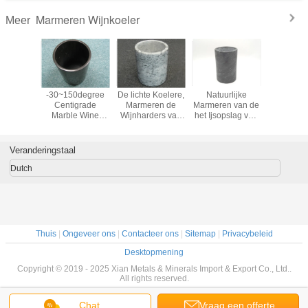
Marmeren Wijnkoeler
Meer
-30~150degree
De lichte Koelere,
Natuurlijke
-30~150
Centigrade
Marmeren de
Marmeren van de
Centig
Marble Wine
Wijnharders van
het Ijsopslag van
Marble
Cooler Marble
de Kleuren
Wijn Koelere
Cooler M
Marmeren Wijn
Containers Zwarte
kiezen Fles
Marmeren Emmer
Veranderingstaal
13x18cm uit
7“
Dutch
Thuis
|
Ongeveer ons
|
Contacteer ons
|
Sitemap
|
Privacybeleid
Desktopmening
Copyright © 2019 - 2025 Xian Metals & Minerals Import & Export Co., Ltd..
All rights reserved.
Chat
Vraag een offerte