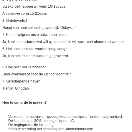
Steekproef hebben wij vorm 10-15days
Als nieuwe vorm 15-21days
3. Ordelevertijd
Hangt van hoeveelheid, gewoonlijk 45days af
4. Kunt u volgens onze ontwerpen maken
Ja, kunt u ons sturen wat wilt u, stemmen in wij warm met nieuwe ontwerpen.
5. Het embleem kan worden toegevoegd
Ja, kan het embleem worden gegraveerd
6. Hoe over het verschepen
Door overzees of door de lucht of door trein
7. Verschepende haven
Tianjin, Qingdao
Hoe te om orde te maken?
Verzendend steekproef, goedgekeurde steekproef, onderhavig contract.
De klant betaalt 30%-storting of open L/C
De beginproductie tot eindigt
Schik verzending het accoding aan klanteninformatie